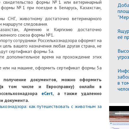
ое свидетельство формы №1 или ветеринарный
Доба
 формы №1 при поездке в Беларусь, Казахстан,
площ
"Мер
аны СНГ, животному достаточно ветеринарного
м маршруте следования.
азахстан, Армению и Киргизию достаточно
Ящур
оженного союза формы №1.
её п
ропорту сотрудники Россельхознадзора оформят на
 цель вашего назначения любая другая страна, не
Высо
адут сертификат формы 5а.
угро
те дополнительное время на прохождение этих
де или на машине, оформить сертификат формы 5а
Инфо
забо
 получение документов, можно оформить
в то
 (в том числе и Евросправку) онлайн в
чело
оссельхознадзора
eCert
, а также удаленно
чи документа.
льхознадзора: как путешествовать с животным за