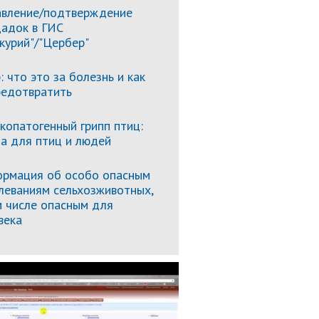
вление/подтверждение
адок в ГИС
курий"/"Цербер"
: что это за болезнь и как
редотвратить
копатогенный грипп птиц:
за для птиц и людей
рмация об особо опасным
леваниям сельхозживотных,
м числе опасным для
века
Подробнее