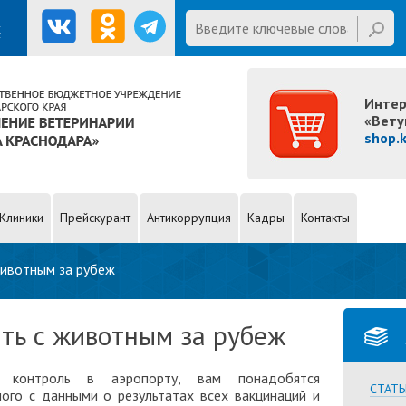
Website
Введите ключевые слова для
х
поиска
Интер
«Вету
shop.
Клиники
Прейскурант
Антикоррупция
Кадры
Контакты
животным за рубеж
ть с животным за рубеж
 контроль в аэропорту, вам понадобятся
СТАТЬ
го с данными о результатах всех вакцинаций и