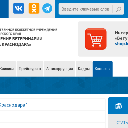
Введите ключевые слова для
х
поиска
Website
Интер
«Вету
shop.
Клиники
Прейскурант
Антикоррупция
Кадры
Контакты
Краснодара"
СТАТЬ