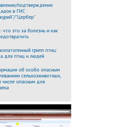
вление/подтверждение
адок в ГИС
курий"/"Цербер"
: что это за болезнь и как
редотвратить
копатогенный грипп птиц:
за для птиц и людей
рмация об особо опасным
леваниям сельхозживотных,
м числе опасным для
века
Подробнее