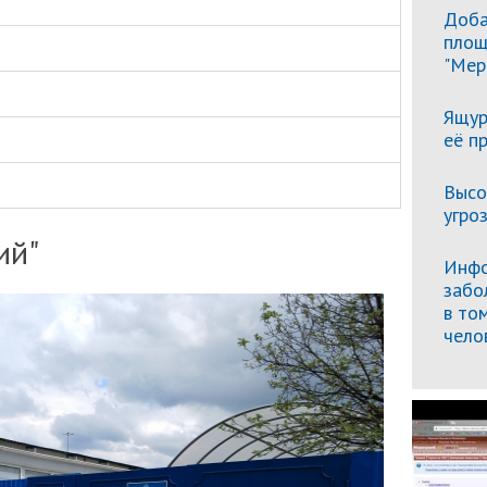
Доба
площ
"Мер
Ящур
её п
Высо
угро
ий"
Инфо
забо
в то
чело