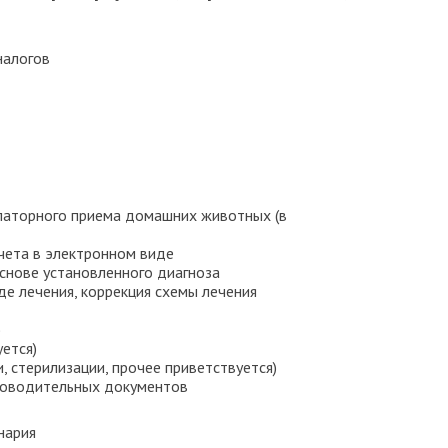
налогов
латорного приема домашних животных (в
чета в электронном виде
основе установленного диагноза
е лечения, коррекция схемы лечения
)
уется)
, стерилизации, прочее приветствуется)
роводительных документов
нария