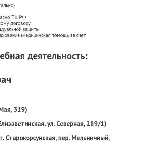
тально)
ласно ТК РФ
вному договору
идуальной защиты
ахование (медицинская помощь за счет
ебная деятельность:
рач
 Мая, 319)
 Елизаветинская, ул. Северная, 289/1)
т. Старокорсунская, пер. Мельничный,