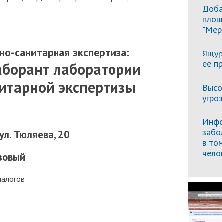
Доба
площ
"Мер
но-санитарная экспертиза:
Ящур
её п
аборант лаборатории
итарной экспертизы
Высо
угро
Инфо
забо
 ул. Тюляева, 20
в то
чело
езовый
налогов