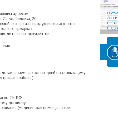
ОБУЧ
дующим адресам:
ЛИЦ 
,21, ул. Тюляева, 20;
ПРЕДП
нитарной экспертизы продукции животного и
ПОДСИ
 рынках, ярмарках
роводительных документов
нария
представлением выходных дней по скользящему
я графика работы)
ласно ТК РФ
вному договору
ахование (медицинская помощь за счет