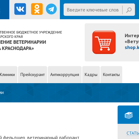
E mail
Введите ключевые слова для
х
поиска
Интер
«Вету
shop.
Клиники
Прейскурант
Антикоррупция
Кадры
Контакты
ии
СТАТЬ
й фельдшер, ветеринарный лаборант,