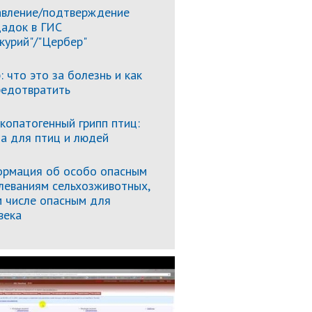
вление/подтверждение
адок в ГИС
курий"/"Цербер"
: что это за болезнь и как
редотвратить
копатогенный грипп птиц:
за для птиц и людей
рмация об особо опасным
леваниям сельхозживотных,
м числе опасным для
века
Подробнее